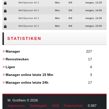
MeXSponsor 44 2
Mon
6/6
morgen, 13:30
MeXSponsor 44 2
Mon
6/6
morgen, 14:00
MeXSponsor 44 2
Mon
6/6
morgen, 14:30
MeXSponsor 44 2
Mon
6/6
morgen, 15:00
STATISTIKEN
>
Manager
227
>
Rennstrecken
17
>
Ligen
4
>
Manager online letzte 15 Min
3
>
Manager online letzte 24h
17
M. Größlein © 2026
Impressum
Spielregeln
AGB
Datenschutz
0.087