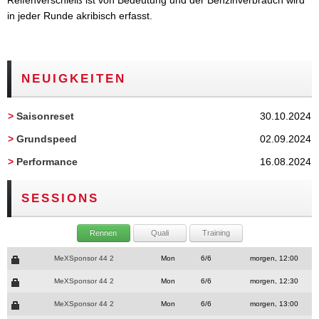
Reifenverschleiß ist von Bedeutung und der Benzinverbrauch wird
in jeder Runde akribisch erfasst.
NEUIGKEITEN
>
Saisonreset
30.10.2024
>
Grundspeed
02.09.2024
>
Performance
16.08.2024
SESSIONS
Rennen
Quali
Training
MeXSponsor 44 2
Mon
6/6
morgen, 12:00
MeXSponsor 44 2
Mon
6/6
morgen, 12:30
MeXSponsor 44 2
Mon
6/6
morgen, 13:00