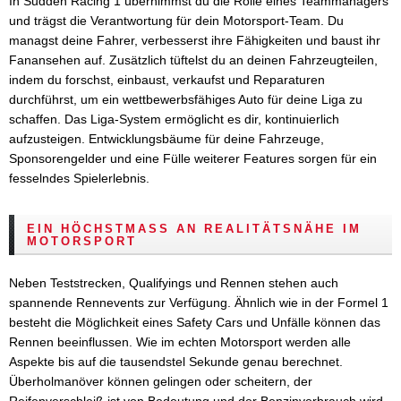
In Sudden Racing 1 übernimmst du die Rolle eines Teammanagers
und trägst die Verantwortung für dein Motorsport-Team. Du
managst deine Fahrer, verbesserst ihre Fähigkeiten und baust ihr
Fanansehen auf. Zusätzlich tüftelst du an deinen Fahrzeugteilen,
indem du forschst, einbaust, verkaufst und Reparaturen
durchführst, um ein wettbewerbsfähiges Auto für deine Liga zu
schaffen. Das Liga-System ermöglicht es dir, kontinuierlich
aufzusteigen. Entwicklungsbäume für deine Fahrzeuge,
Sponsorengelder und eine Fülle weiterer Features sorgen für ein
fesselndes Spielerlebnis.
EIN HÖCHSTMASS AN REALITÄTSNÄHE IM M
OTORSPORT
Neben Teststrecken, Qualifyings und Rennen stehen auch
spannende Rennevents zur Verfügung. Ähnlich wie in der Formel 1
besteht die Möglichkeit eines Safety Cars und Unfälle können das
Rennen beeinflussen. Wie im echten Motorsport werden alle
Aspekte bis auf die tausendstel Sekunde genau berechnet.
Überholmanöver können gelingen oder scheitern, der