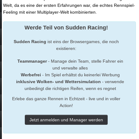
Welt, da es eine der ersten Erfahrungen war, die echtes Rennspiel-
Feeling mit einer Multiplayer-Welt kombinierten.
Werde Teil von Sudden Racing!
Sudden Racing
ist eins der Browsergames, die noch
existieren:
Teammanager
- Manage dein Team, stelle Fahrer ein
und verwalte alles
Werbefrei
- Im Spiel erhältst du keinerlei Werbung
inklusive Wolken- und Wettersimulation
- verwende
unbedingt die richtigen Reifen, wenn es regnet
Erlebe das ganze Rennen in Echtzeit - live und in voller
Action!
Jetzt anmelden und Manager werden