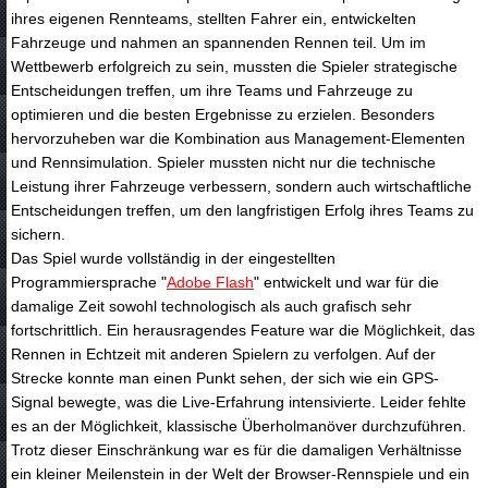
ihres eigenen Rennteams, stellten Fahrer ein, entwickelten
Fahrzeuge und nahmen an spannenden Rennen teil. Um im
Wettbewerb erfolgreich zu sein, mussten die Spieler strategische
Entscheidungen treffen, um ihre Teams und Fahrzeuge zu
optimieren und die besten Ergebnisse zu erzielen. Besonders
hervorzuheben war die Kombination aus Management-Elementen
und Rennsimulation. Spieler mussten nicht nur die technische
Leistung ihrer Fahrzeuge verbessern, sondern auch wirtschaftliche
Entscheidungen treffen, um den langfristigen Erfolg ihres Teams zu
sichern.
Das Spiel wurde vollständig in der eingestellten
Programmiersprache "
Adobe Flash
" entwickelt und war für die
damalige Zeit sowohl technologisch als auch grafisch sehr
fortschrittlich. Ein herausragendes Feature war die Möglichkeit, das
Rennen in Echtzeit mit anderen Spielern zu verfolgen. Auf der
Strecke konnte man einen Punkt sehen, der sich wie ein GPS-
Signal bewegte, was die Live-Erfahrung intensivierte. Leider fehlte
es an der Möglichkeit, klassische Überholmanöver durchzuführen.
Trotz dieser Einschränkung war es für die damaligen Verhältnisse
ein kleiner Meilenstein in der Welt der Browser-Rennspiele und ein