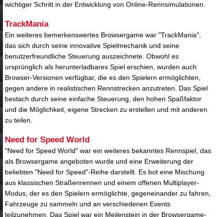
wichtiger Schritt in der Entwicklung von Online-Rennsimulationen.
TrackMania
Ein weiteres bemerkenswertes Browsergame war "TrackMania",
das sich durch seine innovative Spielmechanik und seine
benutzerfreundliche Steuerung auszeichnete. Obwohl es
ursprünglich als herunterladbares Spiel erschien, wurden auch
Browser-Versionen verfügbar, die es den Spielern ermöglichten,
gegen andere in realistischen Rennstrecken anzutreten. Das Spiel
bestach durch seine einfache Steuerung, den hohen Spaßfaktor
und die Möglichkeit, eigene Strecken zu erstellen und mit anderen
zu teilen.
Need for Speed World
"Need for Speed World" war ein weiteres bekanntes Rennspiel, das
als Browsergame angeboten wurde und eine Erweiterung der
beliebten "Need for Speed"-Reihe darstellt. Es bot eine Mischung
aus klassischen Straßenrennen und einem offenen Multiplayer-
Modus, der es den Spielern ermöglichte, gegeneinander zu fahren,
Fahrzeuge zu sammeln und an verschiedenen Events
teilzunehmen. Das Spiel war ein Meilenstein in der Browsergame-