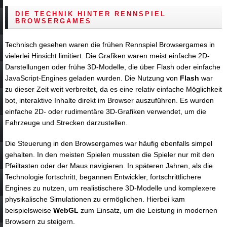
DIE TECHNIK HINTER RENNSPIEL
BROWSERGAMES
Technisch gesehen waren die frühen Rennspiel Browsergames in
vielerlei Hinsicht limitiert. Die Grafiken waren meist einfache 2D-
Darstellungen oder frühe 3D-Modelle, die über Flash oder einfache
JavaScript-Engines geladen wurden. Die Nutzung von
Flash
war
zu dieser Zeit weit verbreitet, da es eine relativ einfache Möglichkeit
bot, interaktive Inhalte direkt im Browser auszuführen. Es wurden
einfache 2D- oder rudimentäre 3D-Grafiken verwendet, um die
Fahrzeuge und Strecken darzustellen.
Die Steuerung in den Browsergames war häufig ebenfalls simpel
gehalten. In den meisten Spielen mussten die Spieler nur mit den
Pfeiltasten oder der Maus navigieren. In späteren Jahren, als die
Technologie fortschritt, begannen Entwickler, fortschrittlichere
Engines zu nutzen, um realistischere 3D-Modelle und komplexere
physikalische Simulationen zu ermöglichen. Hierbei kam
beispielsweise
WebGL
zum Einsatz, um die Leistung in modernen
Browsern zu steigern.