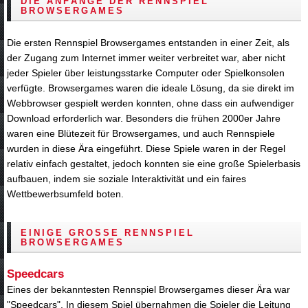
DIE ANFÄNGE DER RENNSPIEL
BROWSERGAMES
Die ersten Rennspiel Browsergames entstanden in einer Zeit, als
der Zugang zum Internet immer weiter verbreitet war, aber nicht
jeder Spieler über leistungsstarke Computer oder Spielkonsolen
verfügte. Browsergames waren die ideale Lösung, da sie direkt im
Webbrowser gespielt werden konnten, ohne dass ein aufwendiger
Download erforderlich war. Besonders die frühen 2000er Jahre
waren eine Blütezeit für Browsergames, und auch Rennspiele
wurden in diese Ära eingeführt. Diese Spiele waren in der Regel
relativ einfach gestaltet, jedoch konnten sie eine große Spielerbasis
aufbauen, indem sie soziale Interaktivität und ein faires
Wettbewerbsumfeld boten.
EINIGE GROSSE RENNSPIEL B
ROWSERGAMES
Speedcars
Eines der bekanntesten Rennspiel Browsergames dieser Ära war
"Speedcars". In diesem Spiel übernahmen die Spieler die Leitung