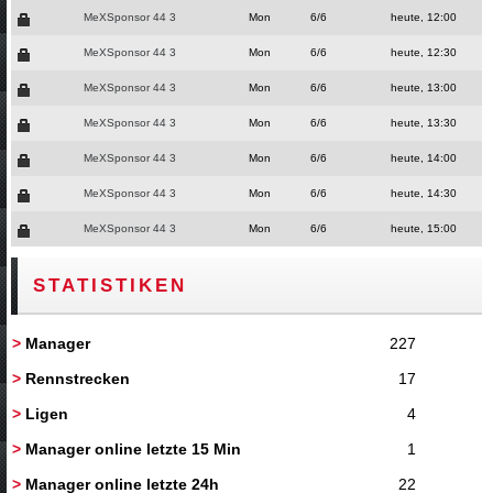
MeXSponsor 44 3
Mon
6/6
heute, 12:00
MeXSponsor 44 3
Mon
6/6
heute, 12:30
MeXSponsor 44 3
Mon
6/6
heute, 13:00
MeXSponsor 44 3
Mon
6/6
heute, 13:30
MeXSponsor 44 3
Mon
6/6
heute, 14:00
MeXSponsor 44 3
Mon
6/6
heute, 14:30
MeXSponsor 44 3
Mon
6/6
heute, 15:00
STATISTIKEN
>
Manager
227
>
Rennstrecken
17
>
Ligen
4
>
Manager online letzte 15 Min
1
>
Manager online letzte 24h
22