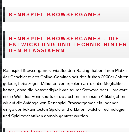
RENNSPIEL BROWSERGAMES
RENNSPIEL BROWSERGAMES - DIE
ENTWICKLUNG UND TECHNIK HINTER
DEN KLASSIKERN
Rennspiel Browsergames, wie Sudden-Racing, haben ihren Platz in
der Geschichte des Online-Gamings seit den frühen 2000er Jahren
gefestigt. Sie zogen Millionen von Spielern an, die die Möglichkeit
hatten, ohne die Notwendigkeit von teurer Software oder Hardware
in die Welt des Rennsports einzutauchen. In diesem Artikel gehen
wir auf die Anfänge von Rennspiel Browsergames ein, nennen
einige der bekanntesten Spiele und erklären, welche Technologien
und Spielmechaniken damals genutzt wurden.