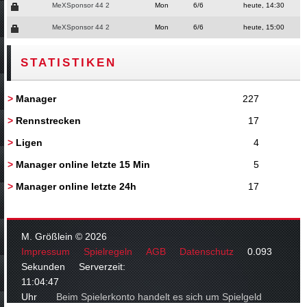
MeXSponsor 44 2
Mon
6/6
heute, 14:30
MeXSponsor 44 2
Mon
6/6
heute, 15:00
STATISTIKEN
>
Manager
227
>
Rennstrecken
17
>
Ligen
4
>
Manager online letzte 15 Min
5
>
Manager online letzte 24h
17
M. Größlein © 2026
Impressum
Spielregeln
AGB
Datenschutz
0.093
Sekunden Serverzeit:
11:04:48
Uhr
Beim Spielerkonto handelt es sich um Spielgeld