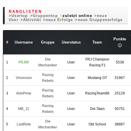
RANGLISTEN
>Usertop
>Gruppentop
>
zuletzt online
>neue
User
>Aktivität
>neue Erfolge
>neue Gruppenerfolge
Punkte
#
Username
Gruppe
Userstatus
Team
ⓘ
Die
FRJ Champion
1
FRJ89
User
5538
Mechaniker
Racing F1
Racing
2
Vinorosso
User
Mustang GT
51967
Rebels
Racing
3
AtzePimp
User
RacingTeam88
25129
Rebels
Racing
4
MB_11
User
Die Stars
50751
Rebels
Die
5
LastRide
User
Old School
38887
Mechaniker