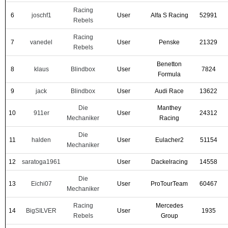
Racing
6
joschf1
User
Alfa S Racing
52991
Rebels
Racing
7
vanedel
User
Penske
21329
Rebels
Benetton
8
klaus
Blindbox
User
7824
Formula
9
jack
Blindbox
User
Audi Race
13622
Die
Manthey
10
911er
User
24312
Mechaniker
Racing
Die
11
halden
User
Eulacher2
51154
Mechaniker
12
saratoga1961
User
Dackelracing
14558
Die
13
Eichi07
User
ProTourTeam
60467
Mechaniker
Racing
Mercedes
14
BigSILVER
User
1935
Rebels
Group