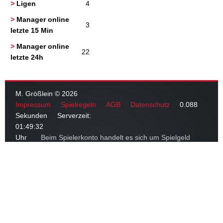
>
Ligen
4
>
Manager online
3
letzte 15 Min
>
Manager online
22
letzte 24h
M. Größlein © 2026
Impressum
Spielregeln
AGB
Datenschutz
0.088
Sekunden Serverzeit:
01:49:32
Uhr
Beim Spielerkonto handelt es sich um Spielgeld