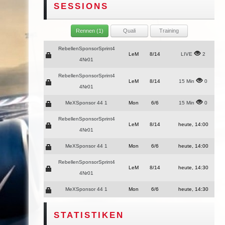
SESSIONS
Rennen (1)
Quali
Training
RebellenSponsorSprint4
LeM
8/14
LIVE
2
4Nr01
RebellenSponsorSprint4
LeM
8/14
15 Min
0
4Nr01
MeXSponsor 44 1
Mon
6/6
15 Min
0
RebellenSponsorSprint4
LeM
8/14
heute, 14:00
4Nr01
MeXSponsor 44 1
Mon
6/6
heute, 14:00
RebellenSponsorSprint4
LeM
8/14
heute, 14:30
4Nr01
MeXSponsor 44 1
Mon
6/6
heute, 14:30
STATISTIKEN